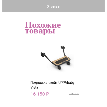
Отзывы
Похожие
товары
Подножка-скейт UPPAbaby
Дождевик на 
Vista
сидение Vista
16 150
1 470
Р
Р
19 000
Р