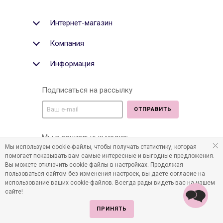
Интернет-магазин
Компания
Информация
Подписаться на рассылку
ОТПРАВИТЬ
Мы в социальных медиа:
Мы используем cookie-файлы, чтобы получать статистику, которая
помогает показывать вам самые интересные и выгодные предложения.
Вы можете отключить cookie-файлы в настройках. Продолжая
пользоваться сайтом без изменения настроек, вы даете согласие на
©2011-2026 Все права защищены. Интернет-магазин
использование ваших cookie-файлов. Всегда рады видеть вас на нашем
детских товаров www.infania.ru.
сайте!
ПРИНЯТЬ