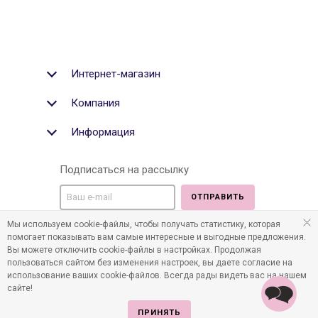
Интернет-магазин
Компания
Информация
Подписаться на рассылку
ОТПРАВИТЬ
Мы используем cookie-файлы, чтобы получать статистику, которая
Мы в социальных медиа:
помогает показывать вам самые интересные и выгодные предложения.
Вы можете отключить cookie-файлы в настройках. Продолжая
пользоваться сайтом без изменения настроек, вы даете согласие на
использование ваших cookie-файлов. Всегда рады видеть вас на нашем
сайте!
©2011-2026 Все права защищены. Интернет-магазин
детских товаров www.infania.ru.
ПРИНЯТЬ