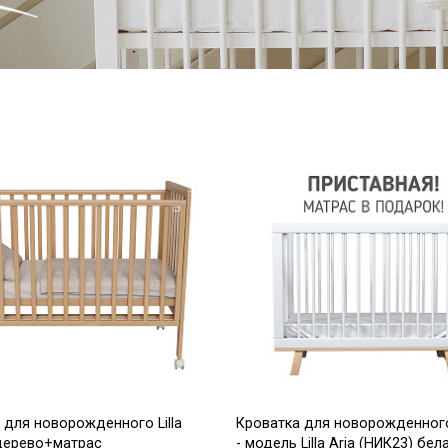
 для новорожденного Lilla
Кроватка для новорожденного 
e дерево+матрас
- модель Lilla Aria (НИК23) бел