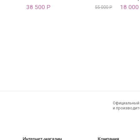
38 500
18 00
Р
55 000
Р
Официальный э
и производите
Интернет-магазин
Компания