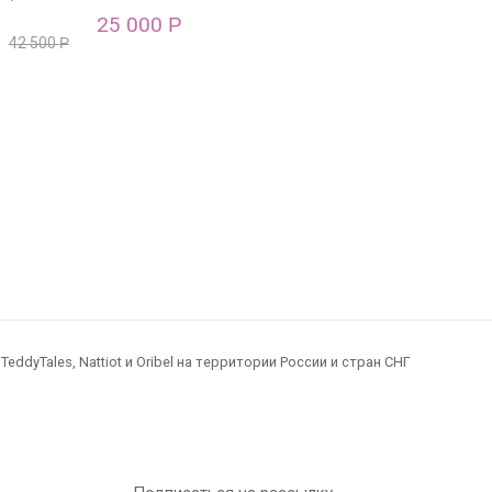
25 000
Р
42 500
Р
dyTales, Nattiot и Oribel на территории России и стран СНГ