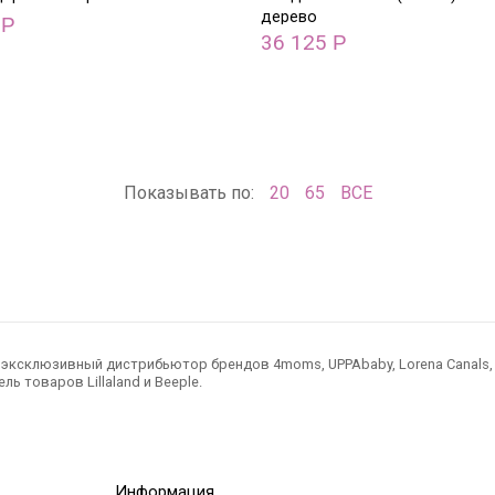
дерево
0
Р
36 125
Р
Показывать по:
20
65
ВСЕ
ксклюзивный дистрибьютор брендов 4moms, UPPAbaby, Lorena Canals, Ted
ль товаров Lillaland и Beeple.
Информация