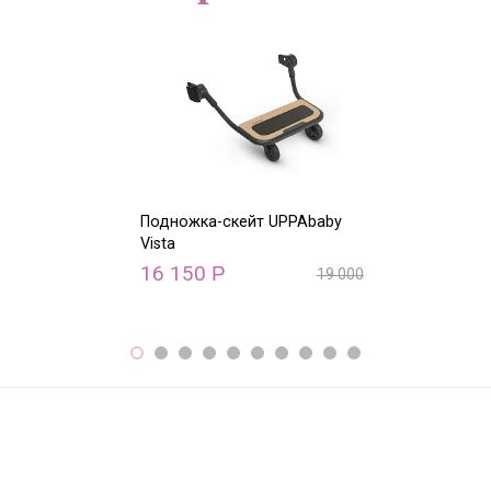
Подножка-скейт UPPAbaby
Дождевик на 
Vista
сидение Vista
16 150
1 470
Р
Р
19 000
Р