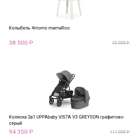
Колыбель 4moms mamaRoo
38 500
Р
55 000
Р
Коляска 2в1 UPPAbaby VISTA V3 GREYSON графитово-
серый
94 350
Р
111 000
Р