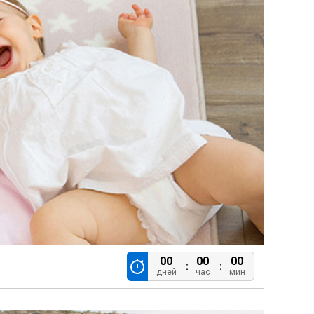
00
00
00
дней
час
мин