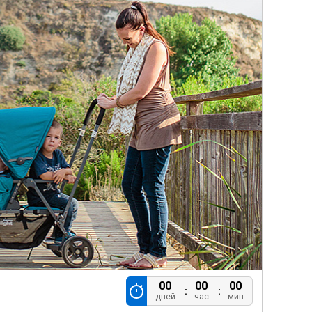
00
00
00
дней
час
мин