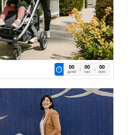
00
00
00
дней
час
мин