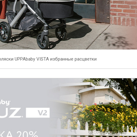
оляски UPPAbaby VISTA избранные расцветки