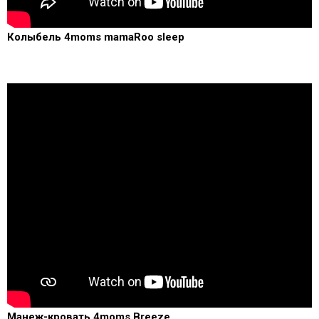
Колыбель 4moms mamaRoo sleep
Манеж-кровать 4moms Breeze