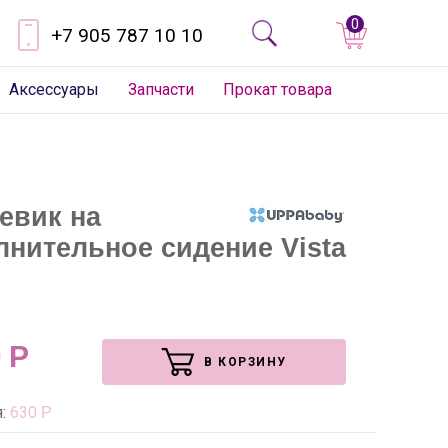
0
+7 905 787 10 10
Аксессуары
Запчасти
Прокат товара
евик на
лнительное сидение Vista
0
Р
В КОРЗИНУ
я:
630
Р