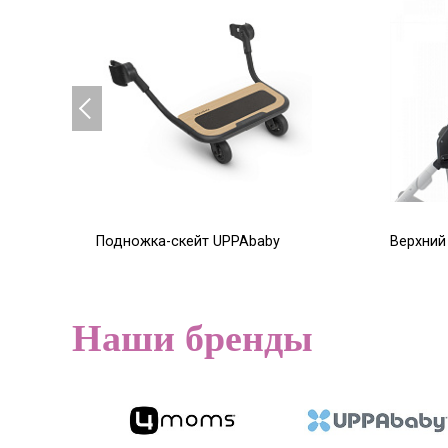
Подножка-скейт UPPAbaby
Верхний
Vista
Vista (
двойни 
16 150
Р
19 000
Р
5 280
Наши бренды