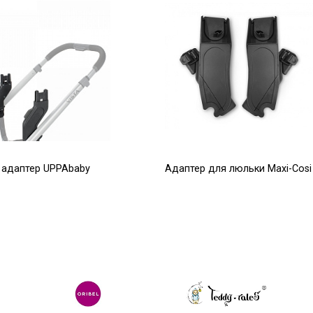
 адаптер UPPAbaby
Адаптер для люльки Maxi-Cosi
конфигурация для
(нижний)
и погодок)
3 010
Р
4 300
Р
7 542
Р