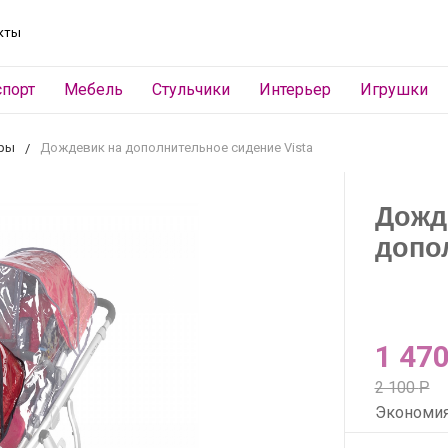
кты
спорт
Мебель
Стульчики
Интерьер
Игрушки
ары
Дождевик на дополнительное сидение Vista
Дожд
допо
1 47
2 100
Р
Экономи