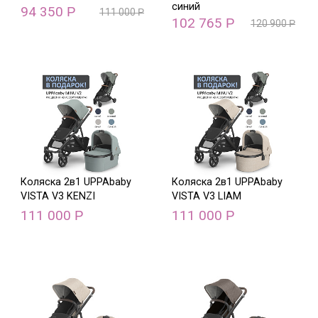
синий
94 350
Р
111 000
Р
102 765
Р
120 900
Р
Коляска 2в1 UPPAbaby
Коляска 2в1 UPPAbaby
VISTA V3 KENZI
VISTA V3 LIAM
111 000
111 000
Р
Р