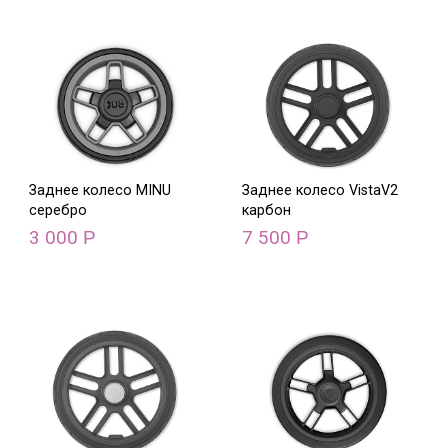
Заднее колесо MINU
Заднее колесо VistaV2
серебро
карбон
3 000
7 500
Р
Р