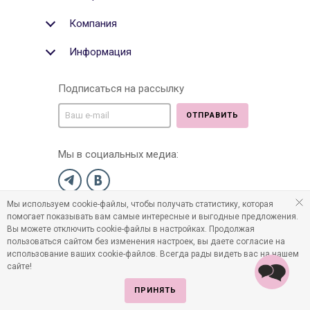
Компания
Информация
Подписаться на рассылку
ОТПРАВИТЬ
Мы в социальных медиа:
Мы используем cookie-файлы, чтобы получать статистику, которая
©2011-2026 Все права защищены. Интернет-магазин
помогает показывать вам самые интересные и выгодные предложения.
детских товаров www.infania.ru.
Вы можете отключить cookie-файлы в настройках. Продолжая
пользоваться сайтом без изменения настроек, вы даете согласие на
использование ваших cookie-файлов. Всегда рады видеть вас на нашем
сайте!
ПРИНЯТЬ