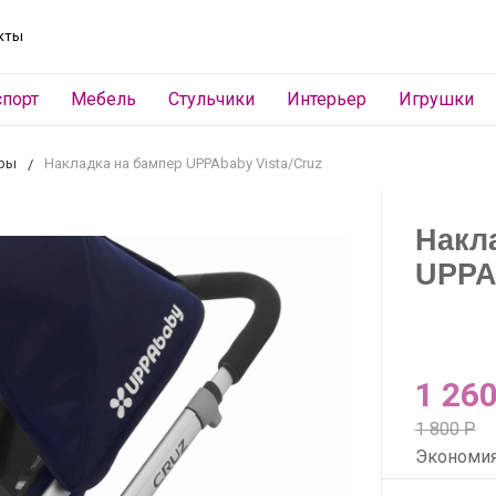
кты
спорт
Мебель
Стульчики
Интерьер
Игрушки
ары
Накладка на бампер UPPAbaby Vista/Cruz
Накл
UPPA
1 26
1 800
Р
Экономи