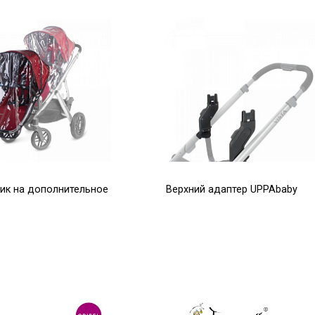
к на дополнительное
Верхний адаптер UPPAbaby
 Vista
Vista (конфигурация для
двойни и погодок)
Р
2 100
Р
5 280
Р
7 542