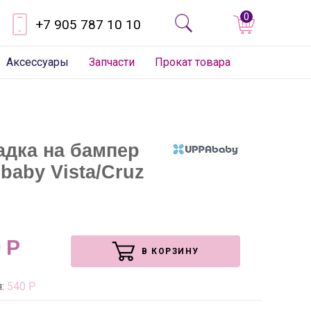
0
+7 905 787 10 10
Аксессуары
Запчасти
Прокат товара
адка на бампер
baby Vista/Cruz
0
Р
В КОРЗИНУ
я:
540
Р