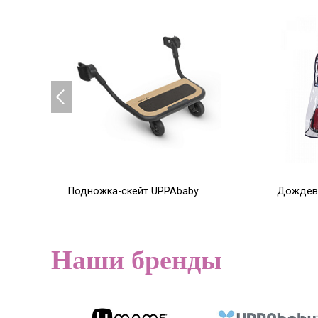
Подножка-скейт UPPAbaby
Дождеви
Vista
сидение
16 150
1 470
Р
19 000
Р
Наши бренды