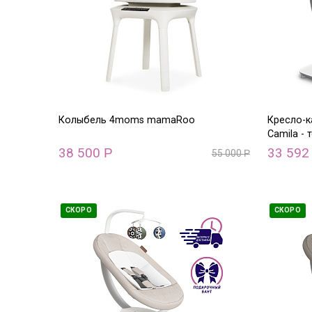
Колыбель 4moms mamaRoo
Кресло-
Camila -
38 500
33 59
Р
55 000
Р
СКОРО
СКОРО