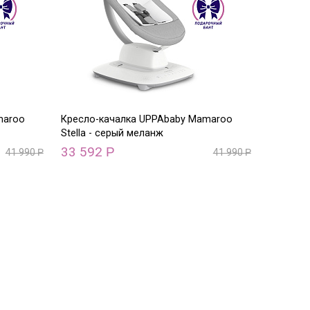
maroo
Кресло-качалка UPPAbaby Mamaroo
Stella - серый меланж
33 592
Р
41 990
Р
41 990
Р