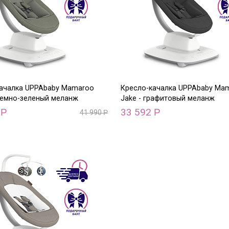
качалка UPPAbaby Mamaroo
Кресло-качалка UPPAbaby Ma
 темно-зеленый меланж
Jake - графитовый меланж
2
33 592
Р
Р
41 990
Р