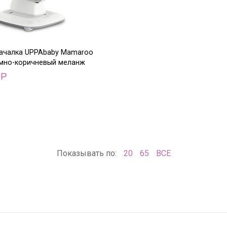
качалка UPPAbaby Mamaroo
темно-коричневый меланж
0
Р
Показывать по:
20
65
ВСЕ