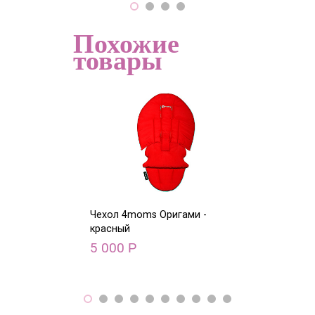
Похожие
товары
Чехол 4moms Оригами -
Чехол 4moms О
красный
голубой
5 000
5 000
Р
Р