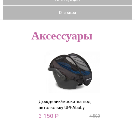
Отзывы
Аксессуары
Дождевик/москитка под
Адаптер Mesa I
автолюльку UPPAbaby
3 150
2 940
Р
Р
4 500
Р