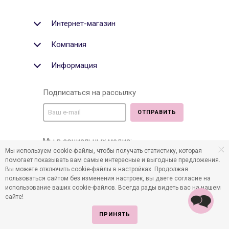
Интернет-магазин
Компания
Информация
Подписаться на рассылку
ОТПРАВИТЬ
Мы в социальных медиа:
Мы используем cookie-файлы, чтобы получать статистику, которая
помогает показывать вам самые интересные и выгодные предложения.
Вы можете отключить cookie-файлы в настройках. Продолжая
пользоваться сайтом без изменения настроек, вы даете согласие на
©2011-2026 Все права защищены. Интернет-магазин
использование ваших cookie-файлов. Всегда рады видеть вас на нашем
детских товаров www.infania.ru.
сайте!
ПРИНЯТЬ