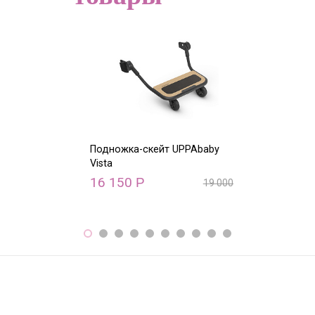
Подножка-скейт UPPAbaby
Дождевик на 
Vista
сидение Vista
16 150
1 470
Р
Р
19 000
Р