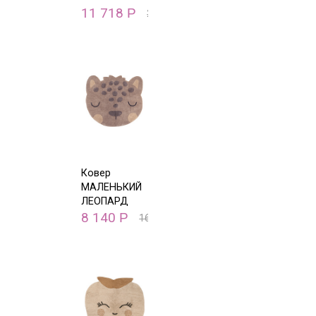
11 718
Р
23 435
Р
Ковер
МАЛЕНЬКИЙ
ЛЕОПАРД
95х105 А
8 140
Р
16 279
Р