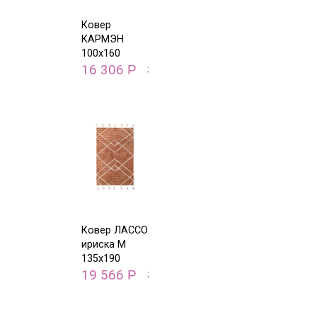
Ковер
КАРМЭН
100х160
16 306
Р
32 611
Р
Ковер ЛАССО
ириска M
135х190
19 566
Р
39 131
Р