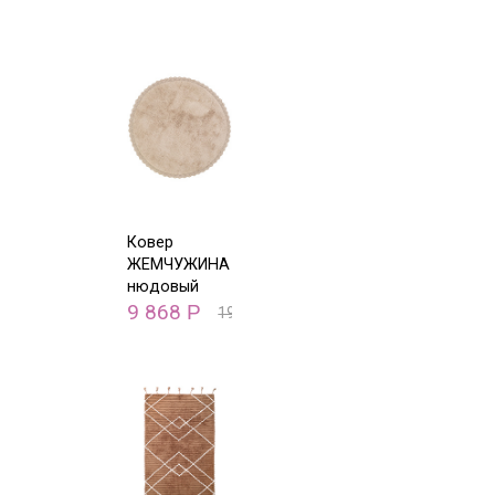
Ковер
ЖЕМЧУЖИНА
нюдовый
D110 A
9 868
Р
19 735
Р