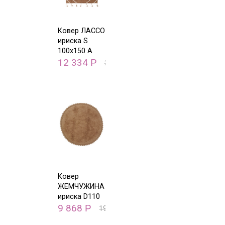
Ковер ЛАССО
ириска S
100х150 А
12 334
Р
24 668
Р
Ковер
ЖЕМЧУЖИНА
ириска D110
A
9 868
Р
19 735
Р