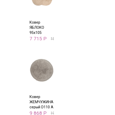
Ковер
ЯБЛОКО
95х105
7 715
Р
15 430
Р
Ковер
ЖЕМЧУЖИНА
серый D110 A
9 868
Р
19 735
Р