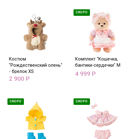
СКОРО
Костюм
Комплект "Кошечка,
"Рождественский олень"
бантики-сердечки" M
- брелок XS
4 999
Р
2 900
Р
СКОРО
СКОРО