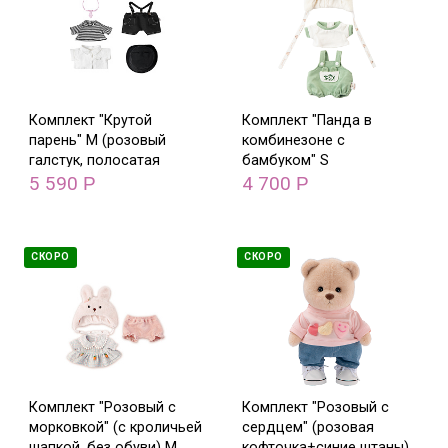
Комплект "Крутой
Комплект "Панда в
парень" M (розовый
комбинезоне с
галстук, полосатая
бамбуком" S
майка, черный брюки с
5 590
4 700
Р
Р
подтяжками)
СКОРО
СКОРО
Комплект "Розовый с
Комплект "Розовый с
морковкой" (с кроличьей
сердцем" (розовая
шапкой, без обуви) М
кофточка+синие штаны)