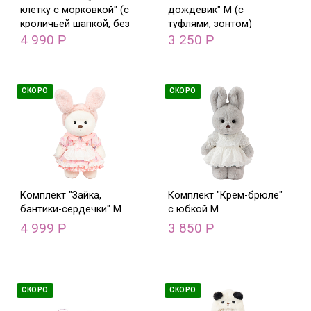
клетку с морковкой" (с
дождевик" M (с
кроличьей шапкой, без
туфлями, зонтом)
обуви) М
4 990
3 250
Р
Р
СКОРО
СКОРО
Комплект "Зайка,
Комплект "Крем-брюле"
бантики-сердечки" M
с юбкой М
4 999
3 850
Р
Р
СКОРО
СКОРО