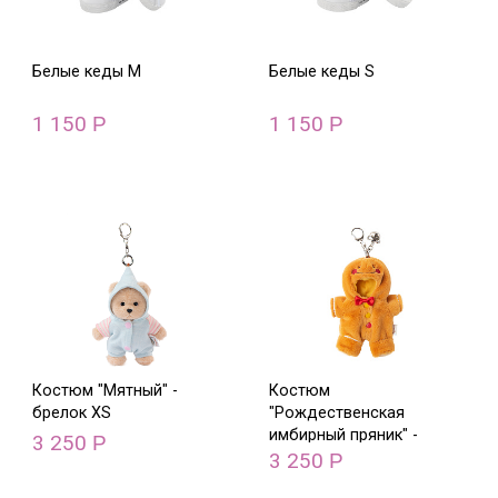
Белые кеды M
Белые кеды S
1 150
1 150
Р
Р
Костюм "Мятный" -
Костюм
брелок XS
"Рождественская
имбирный пряник" -
3 250
Р
брелок XS
3 250
Р