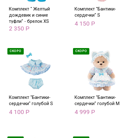
Комплект " Желтый
Комплект "Бантики-
дождевик и синие
сердечки" S
туфли" - брелок XS
4 150
Р
2 350
Р
СКОРО
СКОРО
Комплект "Бантики-
Комплект "Бантики-
сердечки" голубой S
сердечки" голубой М
4 100
4 999
Р
Р