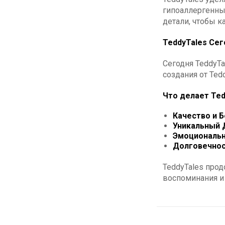
гипоаллергенных
детали, чтобы к
TeddyTales Сег
Сегодня TeddyTa
создания от Ted
Что делает Te
Качество и Б
Уникальный 
Эмоциональн
Долговечнос
TeddyTales прод
воспоминания и 