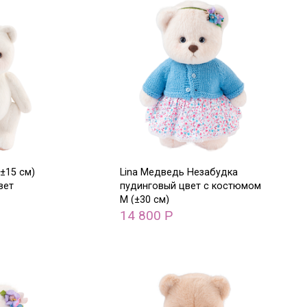
±15 см)
Lina Медведь Незабудка
вет
пудинговый цвет с костюмом
M (±30 см)
14 800
Р