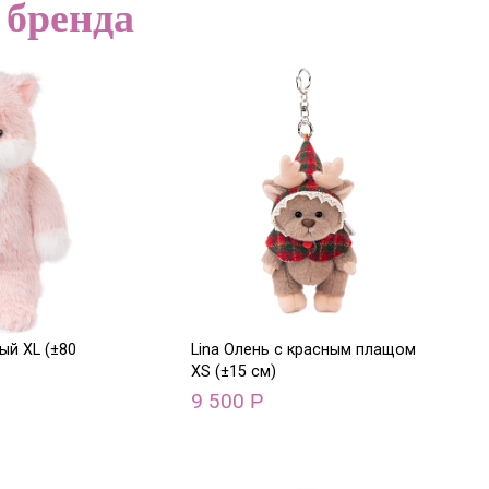
 бренда
ый XL (±80
Lina Олень с красным плащом
XS (±15 см)
9 500
Р