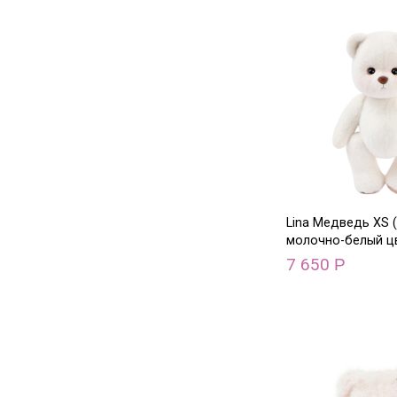
Lina Медведь XS (
молочно-белый ц
7 650
Р