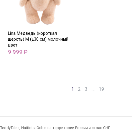
Lina Медведь (короткая
шерсть) M (±30 см) молочный
цвет
9 999
Р
1
2
3
…
19
dyTales, Nattiot и Oribel на территории России и стран СНГ