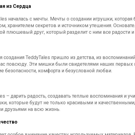
ая из Сердца
les началась с мечты. Мечты о создании игрушки, которая 
м, хранителем секретов и источником утешения. Основател
й плюшевый друг, который разделит с ним все радости и 
я создания TeddyTales пришло из детства, из воспомина
ас повсюду. Эти мишки были свидетелями наших первых ш
е безопасности, комфорта и безусловной любви.
es – дарить радость, создавать теплые воспоминания и уч
шки, которые будут не только красивыми и качественным
ми друзьями на всю жизнь.
ачество
яет особое внимание качеству используемых материалов. 