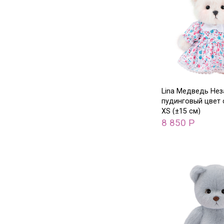
Lina Медведь Не
пудинговый цвет
XS (±15 см)
8 850
Р