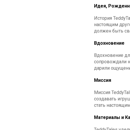
Идея, Рожденн
История TeddyTa
настоящим друго
должен быть сво
Вдохновение
Вдохновение дл
сопровождали н
дарили ощущени
Миссия
Миссия TeddyTal
создавать игру
стать настоящи
Материалы и К
TeddyTales удел