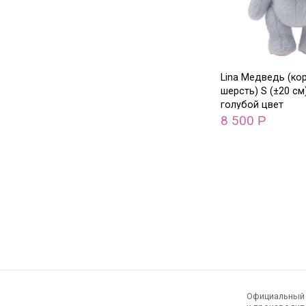
Lina Медведь (ко
шерсть) S (±20 см
голубой цвет
8 500
Р
Официальный э