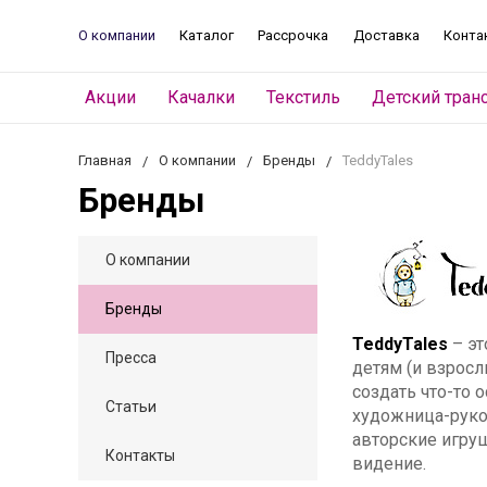
О компании
Каталог
Рассрочка
Доставка
Конта
Акции
Качалки
Текстиль
Детский тран
Главная
О компании
Бренды
TeddyTales
Бренды
О компании
Бренды
TeddyTales
– эт
Пресса
детям (и взросл
создать что-то 
Статьи
художница-руко
авторские игру
Контакты
видение.