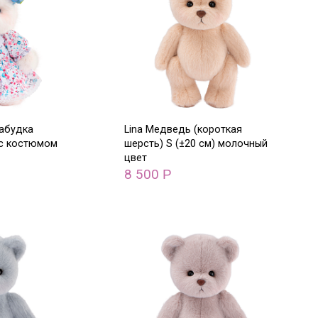
забудка
Lina Медведь (короткая
 с костюмом
шерсть) S (±20 см) молочный
цвет
8 500
Р