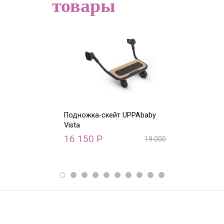
товары
Подножка-скейт UPPAbaby
Дождевик на 
Vista
сидение Vista
16 150
1 470
Р
Р
19 000
Р