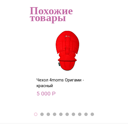
Похожие
товары
Чехол 4moms Оригами -
Чехол 4moms О
красный
голубой
5 000
5 000
Р
Р