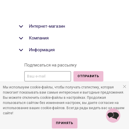
Интернет-магазин
Компания
Информация
Подписаться на рассылку
ОТПРАВИТЬ
Мы используем cookie-файлы, чтобы получать статистику, которая
Мы в социальных медиа:
помогает показывать вам самые интересные и выгодные предложения.
Вы можете отключить cookie-файлы в настройках. Продолжая
пользоваться сайтом без изменения настроек, вы даете согласие на
использование ваших cookie-файлов. Всегда рады видеть вас на нашем
сайте!
©2011-2026 Все права защищены. Интернет-магазин
детских товаров www.infania.ru.
ПРИНЯТЬ