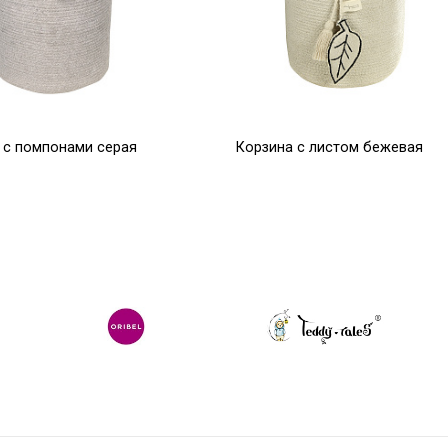
 с помпонами серая
Корзина с листом бежевая
0
30*30*30
4 945
Р
Р
6 181
Р
6 181