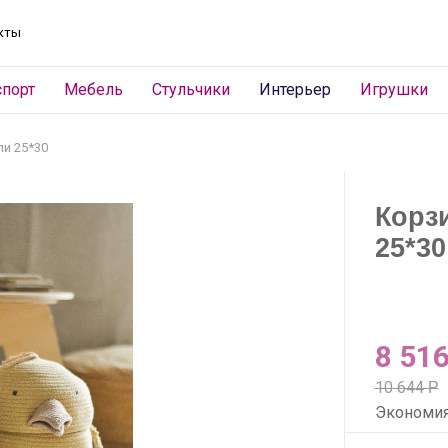
кты
спорт
Мебель
Стульчики
Интерьер
Игрушки
и 25*30
Корз
25*30
8 51
10 644
Р
Экономи