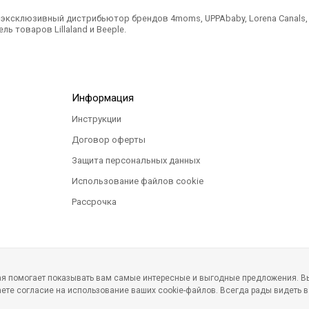
ксклюзивный дистрибьютор брендов 4moms, UPPAbaby, Lorena Canals, Ted
ль товаров Lillaland и Beeple.
Информация
Инструкции
Договор оферты
Защита персональных данных
Использование файлов cookie
Рассрочка
рая помогает показывать вам самые интересные и выгодные предложения. Вы
ете согласие на использование ваших cookie-файлов. Всегда рады видеть в
ин детских товаров www.infania.ru.