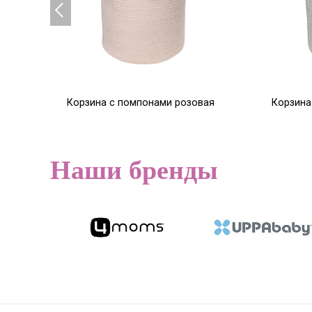
Корзина с помпонами розовая
Корзина
30*30*30
30*30*3
4 945
4 945
Р
6 181
Р
Наши бренды