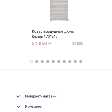
Ковер Воздушные дюны
Ковер Ацтекск
белые 170*240
Natural (винта
120*160
31 860
Р
39 825
Р
23 840
Р
Интернет-магазин
Компания