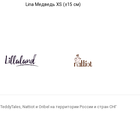
Lina Медведь XS (±15 см)
Lina Медв
молочно-белый цвет
пудинговы
M (±30 см
7 650
Р
14 800
dyTales, Nattiot и Oribel на территории России и стран СНГ