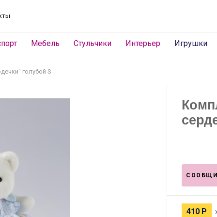
кты
спорт
Мебель
Стульчики
Интерьер
Игрушки
дечки" голубой S
Комп
серд
СООБЩИ
410
Р