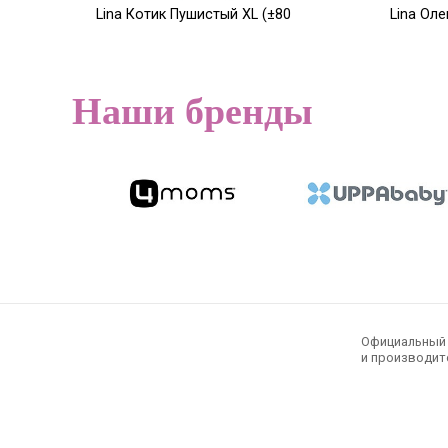
Lina Котик Пушистый XL (±80
Lina Ол
см) розовый цвет
XS (±15 
14 200
9 500
Р
Наши бренды
Официальный э
и производите