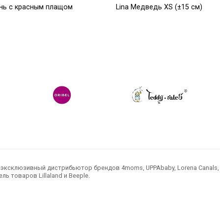
ень с красным плащом
Lina Медведь XS (±15 см)
см)
молочный цвет
7 650
Р
Р
ксклюзивный дистрибьютор брендов 4moms, UPPAbaby, Lorena Canals, Ted
ль товаров Lillaland и Beeple.