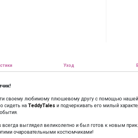
стики
Уход
чик!
ости своему любимому плюшевому другу с помощью наше
о сидеть на
TeddyTales
и подчеркивать его милый характе
обытия.
s
всегда выглядел великолепно и был готов к новым прик
 этими очаровательными костюмчиками!