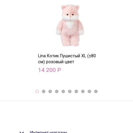
Lina Котик Пушистый XL (±80
Lina Олень с 
см) розовый цвет
XS (±15 см)
14 200
9 500
Р
Р
Интернет-магазин