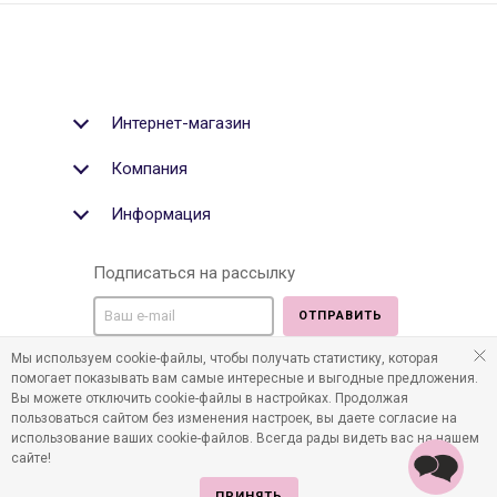
Интернет-магазин
Компания
Информация
Подписаться на рассылку
ОТПРАВИТЬ
Мы используем cookie-файлы, чтобы получать статистику, которая
Мы в социальных медиа:
помогает показывать вам самые интересные и выгодные предложения.
Вы можете отключить cookie-файлы в настройках. Продолжая
пользоваться сайтом без изменения настроек, вы даете согласие на
использование ваших cookie-файлов. Всегда рады видеть вас на нашем
сайте!
©2011-2026 Все права защищены. Интернет-магазин
детских товаров www.infania.ru.
ПРИНЯТЬ