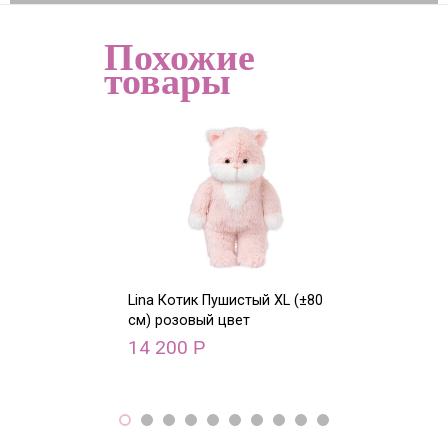
Похожие
товары
Lina Котик Пушистый XL (±80
Lina Олень с 
см) розовый цвет
XS (±15 см)
14 200
9 500
Р
Р