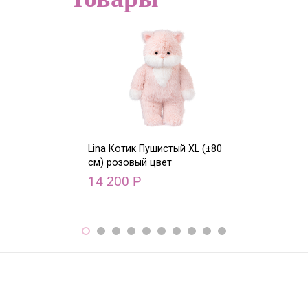
Lina Котик Пушистый XL (±80
Lina Олень с 
см) розовый цвет
XS (±15 см)
14 200
9 500
Р
Р