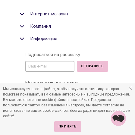
Интернет-магазин
Компания
Информация
Подписаться на рассылку
ОТПРАВИТЬ
Мы в социальных медиа:
Мы используем cookie-файлы, чтобы получать статистику, которая
помогает показывать вам самые интересные и выгодные предложения.
Вы можете отключить cookie-файлы в настройках. Продолжая
пользоваться сайтом без изменения настроек, вы даете согласие на
©2011-2026 Все права защищены. Интернет-магазин
использование ваших cookie-файлов. Всегда рады видеть вас на нашем
детских товаров www.infania.ru.
сайте!
ПРИНЯТЬ