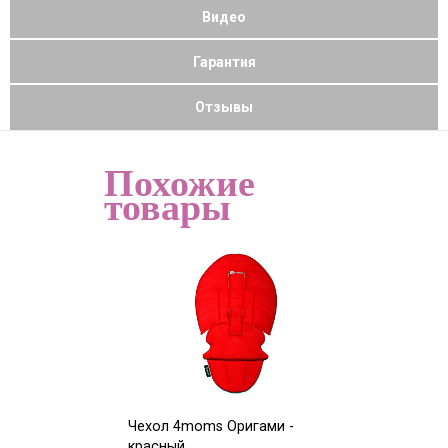
Видео
Гарантия
Отзывы
Похожие
товары
Чехол 4moms Оригами -
Чехол 4moms О
красный
голубой