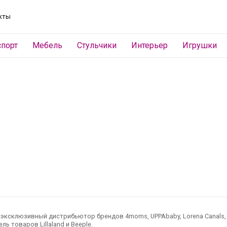
кты
спорт
Мебель
Стульчики
Интерьер
Игрушки
ксклюзивный дистрибьютор брендов 4moms, UPPAbaby, Lorena Canals, Ted
ль товаров Lillaland и Beeple.