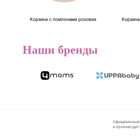
Корзина с помпонами розовая
Корзина
30*30*30
30*30*3
4 945
4 945
Р
6 181
Р
Наши бренды
Официальный э
и производите