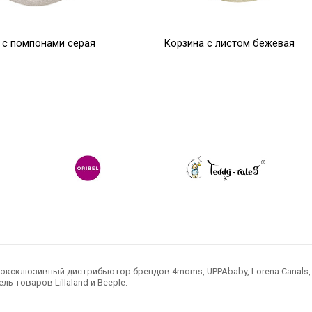
 с помпонами серая
Корзина с листом бежевая
0
30*30*30
4 945
Р
Р
6 181
Р
6 181
ксклюзивный дистрибьютор брендов 4moms, UPPAbaby, Lorena Canals, Ted
ль товаров Lillaland и Beeple.