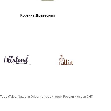
Корзина Древесный
Корзина 
оливковая 30*30
жемчужно-
6 720
5 493
Р
Р
Р
8 400
Р
dyTales, Nattiot и Oribel на территории России и стран СНГ