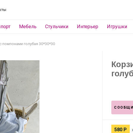
кты
спорт
Мебель
Стульчики
Интерьер
Игрушки
с помпонами голубая 30*30*30
Корз
голуб
СООБЩИ
580
Р