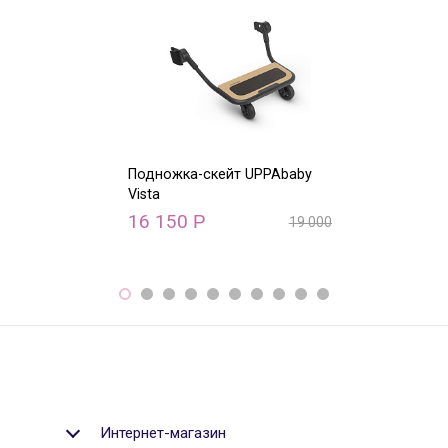
Подножка-скейт UPPAbaby
Верхний адапт
Vista
Vista (конфигу
двойни и пого
16 150
Р
19 000
Р
5 280
Р
Интернет-магазин