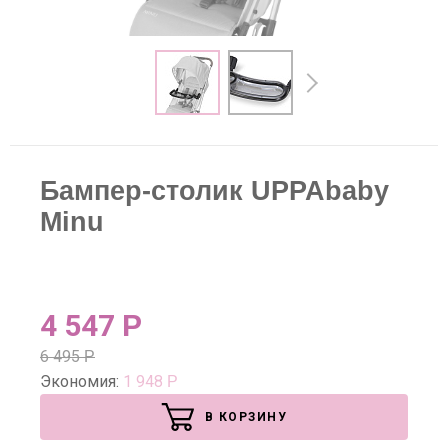
Бампер-столик UPPAbaby
Minu
4 547
Р
6 495
Р
Экономия:
1 948
Р
В КОРЗИНУ