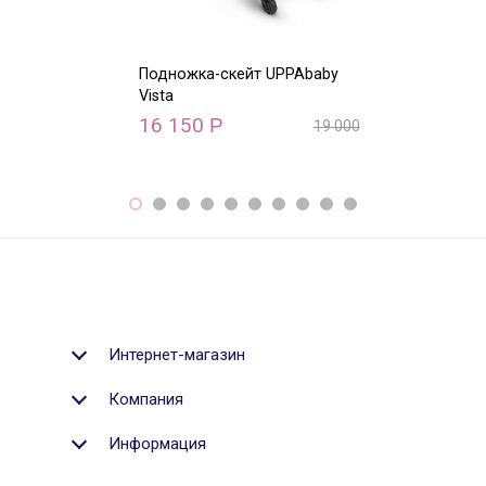
Подножка-скейт UPPAbaby
Верхний адапт
Vista
Vista (конфигу
двойни и пого
16 150
Р
19 000
Р
5 280
Р
Интернет-магазин
Компания
Информация