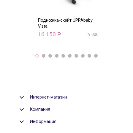
Подножка-скейт UPPAbaby
Верхний адапт
Vista
Vista (конфигу
двойни и пого
16 150
Р
19 000
Р
5 280
Р
Интернет-магазин
Компания
Информация