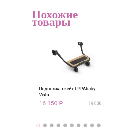
Похожие
товары
Подножка-скейт UPPAbaby
Верхний адапт
Vista
Vista (конфигу
двойни и пого
16 150
Р
19 000
Р
5 280
Р