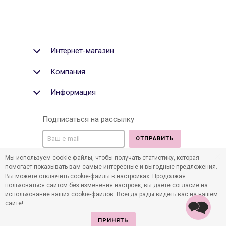
Интернет-магазин
Компания
Информация
Подписаться на рассылку
ОТПРАВИТЬ
Мы используем cookie-файлы, чтобы получать статистику, которая
Мы в социальных медиа:
помогает показывать вам самые интересные и выгодные предложения.
Вы можете отключить cookie-файлы в настройках. Продолжая
пользоваться сайтом без изменения настроек, вы даете согласие на
использование ваших cookie-файлов. Всегда рады видеть вас на нашем
сайте!
©2011-2026 Все права защищены. Интернет-магазин
детских товаров www.infania.ru.
ПРИНЯТЬ