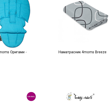
moms Оригами -
Наматрасник 4moms Breeze
серый плюш верхний уровень
2 500
Р
Р