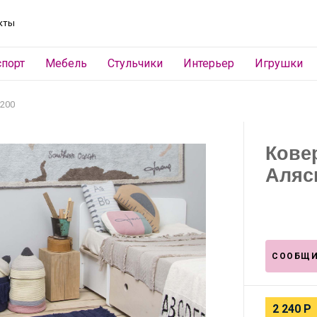
кты
спорт
Мебель
Стульчики
Интерьер
Игрушки
200
Кове
Аляс
СООБЩИ
2 240
Р