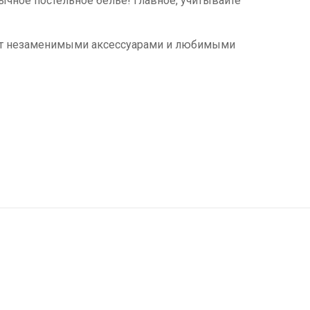
бычное постельное белье! Главное, учитывайте
танут незаменимыми аксессуарами и любимыми