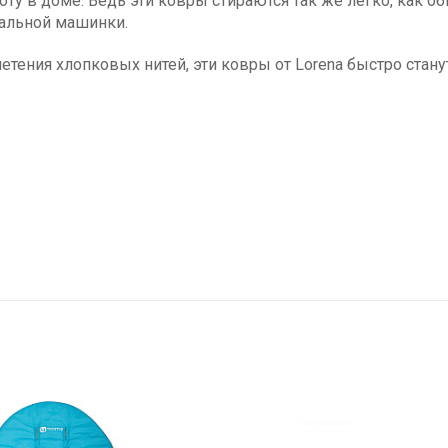
оту в доме. Ведь эти ковры стираются так же легко, как о
ральной машинки.
плетения хлопковых нитей, эти ковры от Lorena быстро с