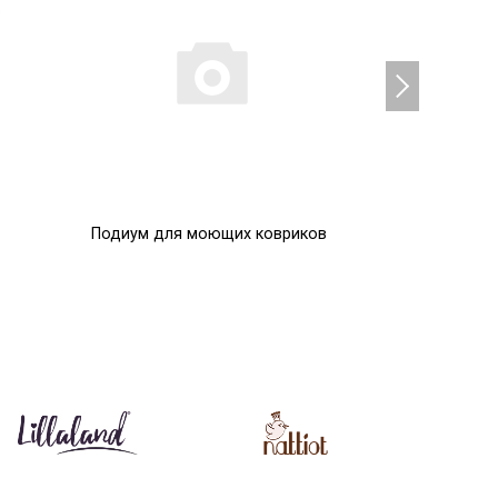
Подиум для моющих ковриков
Помпоны
0
0
Р
Р