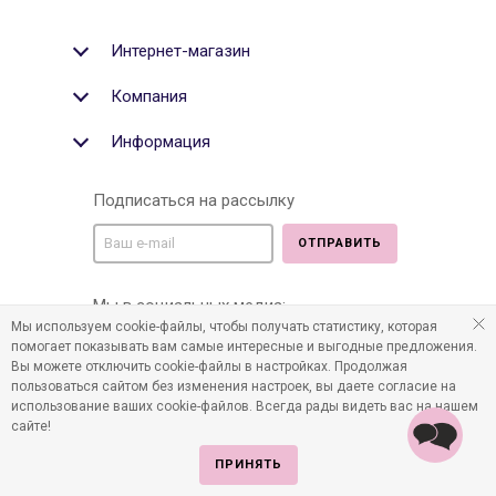
Интернет-магазин
Компания
Информация
Подписаться на рассылку
ОТПРАВИТЬ
Мы в социальных медиа:
Мы используем cookie-файлы, чтобы получать статистику, которая
помогает показывать вам самые интересные и выгодные предложения.
Вы можете отключить cookie-файлы в настройках. Продолжая
пользоваться сайтом без изменения настроек, вы даете согласие на
©2011-2026 Все права защищены. Интернет-магазин
использование ваших cookie-файлов. Всегда рады видеть вас на нашем
детских товаров www.infania.ru.
сайте!
ПРИНЯТЬ