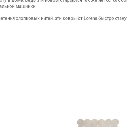
оту в доме. Ведь эти ковры стираются так же легко, как о
ральной машинки.
плетения хлопковых нитей, эти ковры от Lorena быстро с