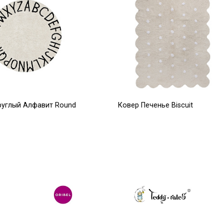
руглый Алфавит Round
Ковер Печенье Biscuit
жевый) 150D
(бежевый) 120*160
0
16 479
Р
Р
28 500
Р
20 598