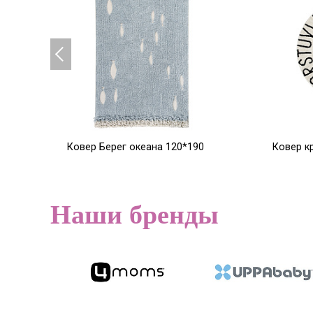
Ковер Берег океана 120*190
Ковер к
ABC (бе
21 424
22 80
Р
26 779
Р
Наши бренды