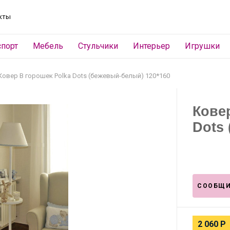
кты
спорт
Мебель
Стульчики
Интерьер
Игрушки
Ковер В горошек Polka Dots (бежевый-белый) 120*160
Кове
Dots
СООБЩИ
2 060
Р