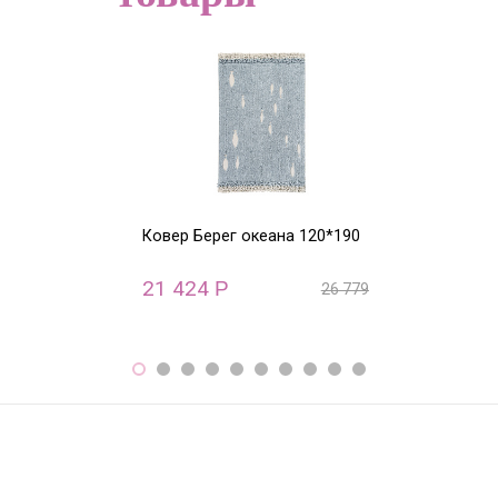
Ковер Берег океана 120*190
Ковер круглый
ABC (бежевый)
21 424
22 800
Р
Р
26 779
Р