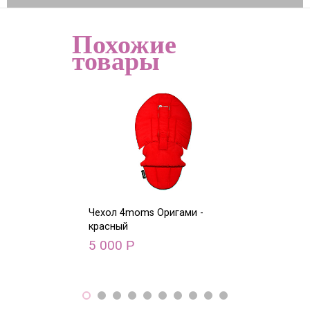
Похожие
товары
Чехол 4moms Оригами -
Чехол 4moms О
красный
голубой
5 000
5 000
Р
Р