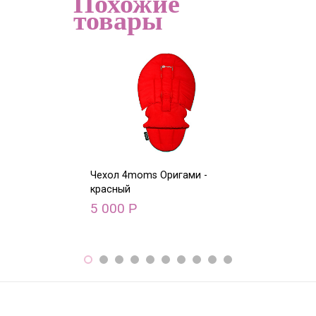
Похожие
товары
Чехол 4moms Оригами -
Чехол 4moms О
красный
голубой
5 000
5 000
Р
Р