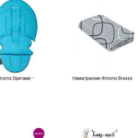
moms Оригами -
Наматрасник 4moms Breeze
серый плюш верхний уровень
2 500
Р
Р