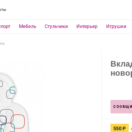
кты
спорт
Мебель
Стульчики
Интерьер
Игрушки
ms
Вкла
ново
СООБЩИ
550
Р