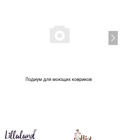
Подиум для моющих ковриков
Помпоны
0
0
Р
Р