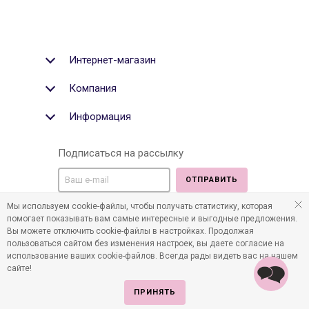
Интернет-магазин
Компания
Информация
Подписаться на рассылку
ОТПРАВИТЬ
Мы используем cookie-файлы, чтобы получать статистику, которая
Мы в социальных медиа:
помогает показывать вам самые интересные и выгодные предложения.
Вы можете отключить cookie-файлы в настройках. Продолжая
пользоваться сайтом без изменения настроек, вы даете согласие на
использование ваших cookie-файлов. Всегда рады видеть вас на нашем
сайте!
©2011-2026 Все права защищены. Интернет-магазин
детских товаров www.infania.ru.
ПРИНЯТЬ