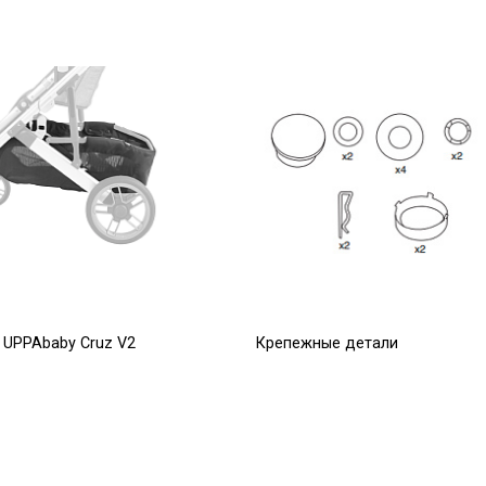
 UPPAbaby Cruz V2
Крепежные детали
(ремкомплект) для задних
колес JOOVY
Р
300
Р