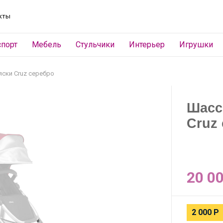
кты
спорт
Мебель
Стульчики
Интерьер
Игрушки
яски Cruz серебро
Шасс
Cruz
20 0
2 000
Р