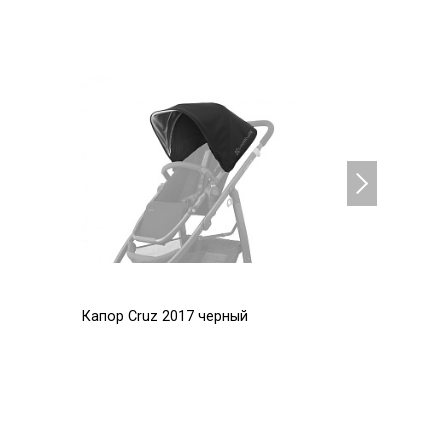
Капор Cruz 2017 черный
Капор Cru
5 600
5 600
Р
Р