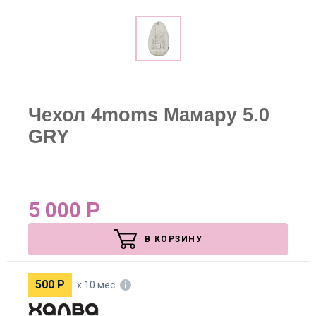
Чехол 4moms Мамару 5.0
GRY
5 000
Р
В КОРЗИНУ
500
Р
х 10 мес