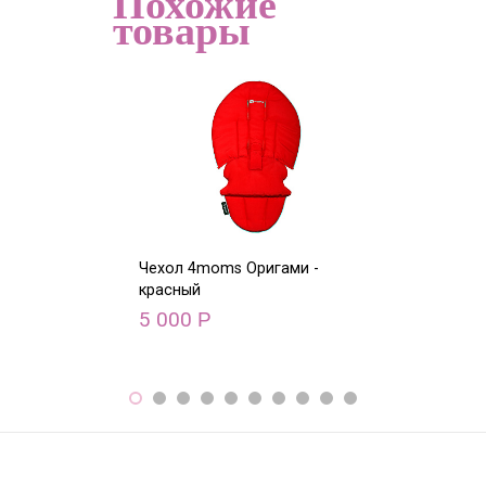
Похожие
товары
Чехол 4moms Оригами -
Чехол 4moms О
красный
голубой
5 000
5 000
Р
Р