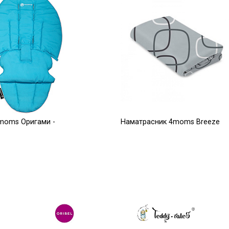
moms Оригами -
Наматрасник 4moms Breeze
серый плюш верхний уровень
2 500
Р
Р