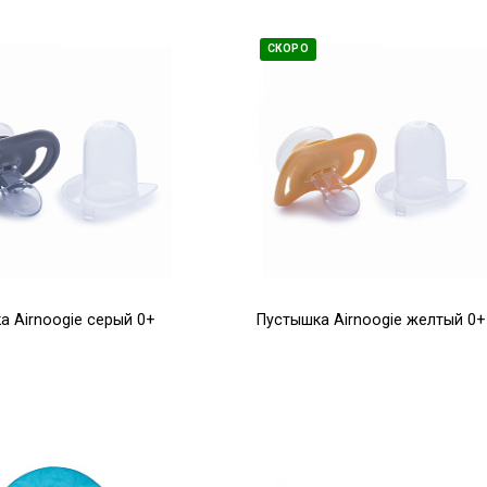
СКОРО
а Airnoogie серый 0+
Пустышка Airnoogie желтый 0+
1 200
Р
Р