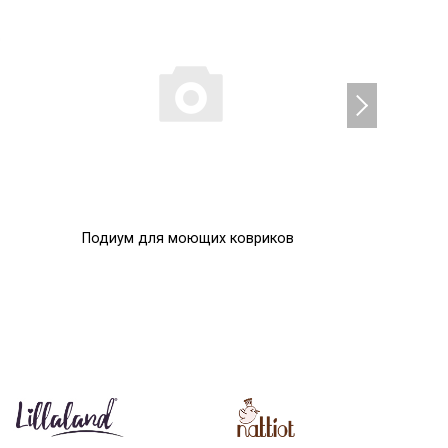
Подиум для моющих ковриков
Помпоны
0
0
Р
Р