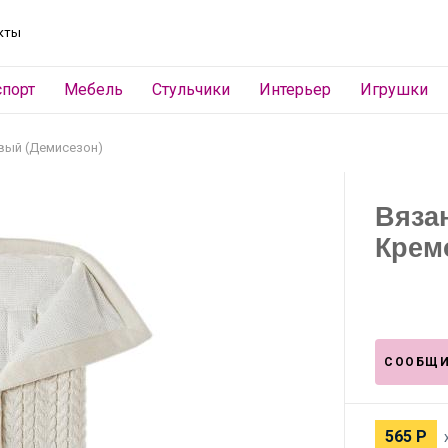
кты
спорт
Мебель
Стульчики
Интерьер
Игрушки
вый (Демисезон)
Вяза
Крем
СООБЩИ
565
Р