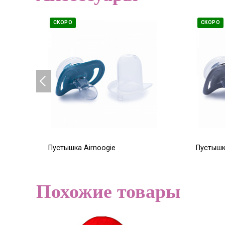
СКОРО
СКОРО
Пустышка Airnoogie
Пустышк
бирюзовый 0+
1 200
1 200
Р
Похожие товары