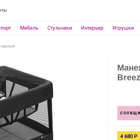
кты
спорт
Мебель
Стульчики
Интерьер
Игрушки
 черный
Мане
Breez
СООБЩИ
4 680
Р