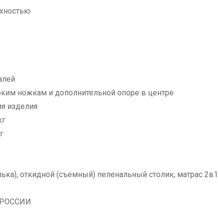
рхностью
алей
оким ножкам и дополнительной опоре в центре
ия изделия
кг
г
ька), откидной (съемный) пеленальный столик, матрас 2в1
 РОССИИ