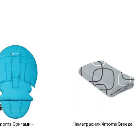
moms Оригами -
Наматрасник 4moms Breeze
серый плюш верхний уровень