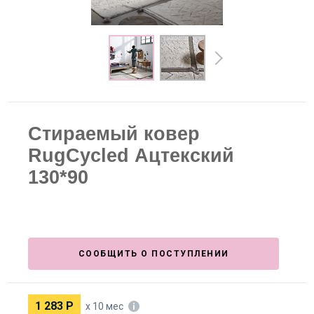
Стираемый ковер
RugCycled Ацтекский
130*90
СООБЩИТЬ О ПОСТУПЛЕНИИ
1 283
Р
х 10 мес